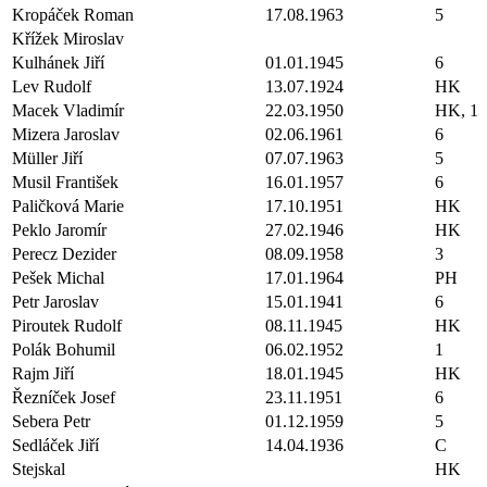
Kropáček Roman
17.08.1963
5
Křížek Miroslav
Kulhánek Jiří
01.01.1945
6
Lev Rudolf
13.07.1924
HK
Macek Vladimír
22.03.1950
HK, 1
Mizera Jaroslav
02.06.1961
6
Müller Jiří
07.07.1963
5
Musil František
16.01.1957
6
Paličková Marie
17.10.1951
HK
Peklo Jaromír
27.02.1946
HK
Perecz Dezider
08.09.1958
3
Pešek Michal
17.01.1964
PH
Petr Jaroslav
15.01.1941
6
Piroutek Rudolf
08.11.1945
HK
Polák Bohumil
06.02.1952
1
Rajm Jiří
18.01.1945
HK
Řezníček Josef
23.11.1951
6
Sebera Petr
01.12.1959
5
Sedláček Jiří
14.04.1936
C
Stejskal
HK