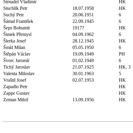
Strnadel Vladimír
HK
Stuchlík Petr
18.07.1958
HK
Suchý Petr
20.06.1951
6
Šámal František
22.09.1945
6
Šeps Bohumír
1917?
HK
Šimek Přemysl
04.09.1962
6
Šlerka Josef
28.12.1945
HK
Šmíd Milan
05.05.1950
6
Štěpán Václav
19.09.1949
PH
Švorc Jaromír
01.02.1949
6
Tichý Jaroslav
21.07.1925
HK, 3
Valenta Miloslav
30.01.1963
5
Vraštil Josef
02.07.1953
HK
Zapadlo Petr
HK
Zappe Gustav
HK
Zeman Miloš
13.09.1956
HK