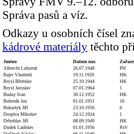
Správy FMV 9.–12. odboru 
Správa pasů a víz.
Odkazy u osobních čísel zn
kádrové materiály
těchto př
Jméno
Datum nar.
Zařaze
Albrecht Lubomír
26.07.1948
PH
Bajer Vlastimil
19.11.1926
HK
Bryxí Břetislav
25.10.1944
HK
Bryxí Jaroslav
07.01.1964
1
Buday Ivan
30.12.1952
HK
Bubeník Jan
01.01.1951
10
Bukartyk Jiří
23.10.1956
6
Dospiva Miloslav
24.12.1924
1
Drbohlav Jiří
08.09.1949
HK
Dudek Ladislav
01.01.1956
PaV
Dušánek Václav
06.11.1949
HK