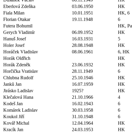
Eberlová Zdeňka
03.06.1950
HK
Fiala Milan
10.01.1951
HK, 6
Florian Otakar
19.11.1948
6
Futera Bohumil
HK, P
Gerych Vladimír
06.09.1952
HK
Hanuš Josef
16.03.1931
5
Holer Josef
28.08.1948
HK
Horáček Vladislav
08.06.1961
6, HK
Horák Oldřich
HK
Horák Zdeněk
23.06.1932
HK
Horčička Vratislav
28.11.1949
6
Chlubna Rudolf
25.10.1946
HK
Janků Jan
16.07.1959
HK
Jirásko Ladislav
1925?
HK
Klečalová Hana
21.10.1966
4
Kodeš Jan
16.02.1943
6
Komárek Ladislav
30.03.1958
6
Koukol Jiří
31.10.1948
6
Kovář Michal
12.04.1964
HK
Kracík Jan
24.03.1953
HK