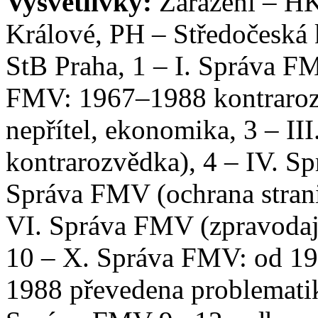
Vysvětlivky:
Zařazení – HK
Králové, PH – Středočeská k
StB Praha, 1 – I. Správa FM
FMV: 1967–1988 kontraroz
nepřítel, ekonomika, 3 – I
kontrarozvědka), 4 – IV. Sp
Správa FMV (ochrana stranic
VI. Správa FMV (zpravodajs
10 – X. Správa FMV: od 197
1988 převedena problematika