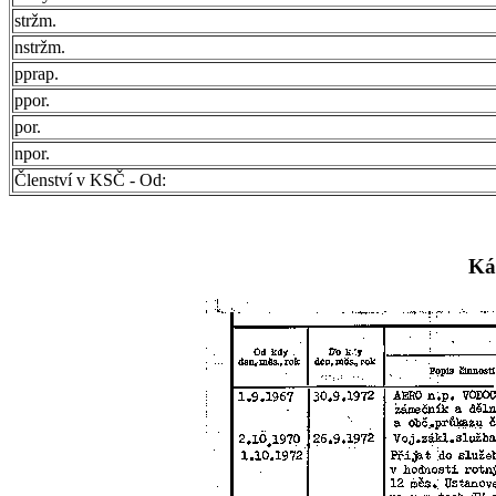
stržm.
nstržm.
pprap.
ppor.
por.
npor.
Členství v KSČ - Od:
Ká