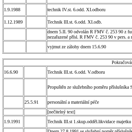
1.9.1988
technik IV.st. 6.odd. XI.odboru
1.12.1989
Technik III.st. 6.odd. XI.odb.
dnem 5.II. 90 odvolán R FMV č. 253 90 z fun
nezařazené přísl. R FMV č. 253 90 v pers. a
vyjmut ze zálohy dnem 15.6.90
Pokračová
16.6.90
Technik III.st. 6.odd. V.odboru
Propuštěn ze služebního poměru příslušníka 
25.5.91
personální a materiální péče
[nečitelný text]
1.9.1991
Technik III.st 1.skup.odděl.likvidace majetku
Dnem 27.8.1991 se služební poměr příslušní