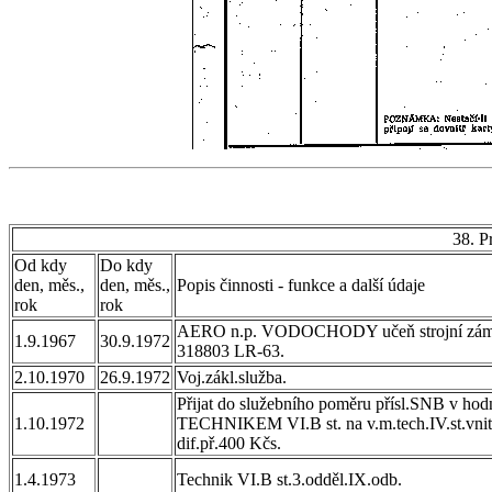
38. P
Od kdy
Do kdy
den, měs.,
den, měs.,
Popis činnosti - funkce a další údaje
rok
rok
AERO n.p. VODOCHODY učeň strojní zámečník
1.9.1967
30.9.1972
318803 LR-63.
2.10.1970
26.9.1972
Voj.zákl.služba.
Přijat do služebního poměru přísl.SNB v hod
1.10.1972
TECHNIKEM VI.B st. na v.m.tech.IV.st.vnitř
dif.př.400 Kčs.
1.4.1973
Technik VI.B st.3.odděl.IX.odb.