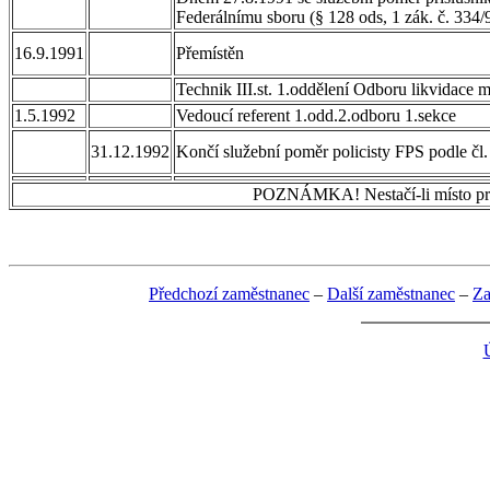
Federálnímu sboru (§ 128 ods, 1 zák. č. 334/
16.9.1991
Přemístěn
Technik III.st. 1.oddělení Odboru likvidace 
1.5.1992
Vedoucí referent 1.odd.2.odboru 1.sekce
31.12.1992
Končí služební poměr policisty FPS podle čl.
POZNÁMKA! Nestačí-li místo pro p
Předchozí zaměstnanec
–
Další zaměstnanec
–
Za