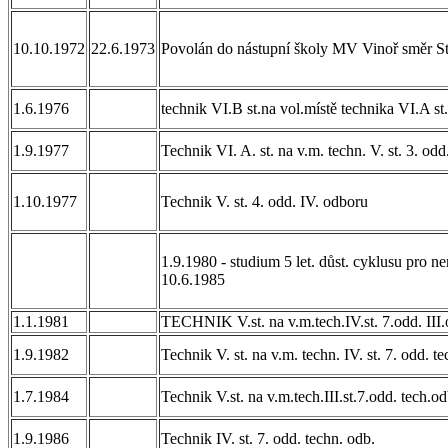
10.10.1972
22.6.1973
Povolán do nástupní školy MV Vinoř směr S
1.6.1976
technik VI.B st.na vol.místě technika VI.A st
1.9.1977
Technik VI. A. st. na v.m. techn. V. st. 3. odd
1.10.1977
Technik V. st. 4. odd. IV. odboru
1.9.1980 - studium 5 let. důst. cyklusu pro n
10.6.1985
1.1.1981
TECHNIK V.st. na v.m.tech.IV.st. 7.odd. III
1.9.1982
Technik V. st. na v.m. techn. IV. st. 7. odd. t
1.7.1984
Technik V.st. na v.m.tech.III.st.7.odd. tech.od
1.9.1986
Technik IV. st. 7. odd. techn. odb.