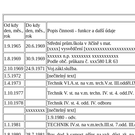
Od kdy
Do kdy
den, měs.,
den, měs.,
Popis činnosti - funkce a další údaje
rok
rok
Střední prům.škola v Jičíně s mat.
1.9.1965
20.6.1969
[xxxx] vysvědčení [xxxxxxxxxxxxxxxxxxxx
xxxxxx n.p. xxxxxxxx xxxxxxxxxxx
1.8.1969
30.9.1969
Podle obč. průkazu č. xxx580 LR 63
2.10.1969
24.9.1971
Voj.zákl.služba.
1.5.1972
[nečitelný text]
1.4.1973
Technik VI.A.st. na v.m. tech.V.st. III.odděl.
1.10.1977
Technik V. st. na v.m. techn. IV. st. 4. odd.IV
1.10.1978
Technik IV. st. 4. odd. IV. odboru
xxxxxxxx
[nečitelný text]
1.9.1980 - odv.
1.1.1981
TECHNIK IV.st. na v.m.tech.III.st. 7.odd. III
1.8.1980
28.7.1981
Pov. dod. k samost. přípr. na vyk. důst. zk. n