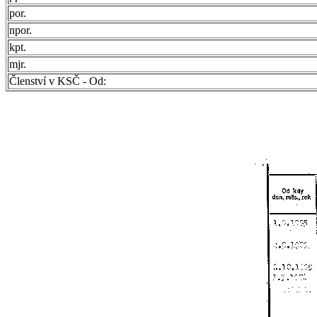
por.
npor.
kpt.
mjr.
Členství v KSČ - Od: