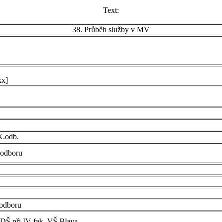
Text:
38. Průběh služby v MV
xx]
IX.odb.
. odboru
.odboru
a DŠ při IV fak. VŠ Blava