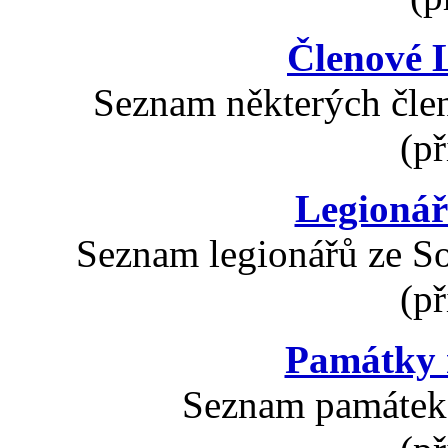
Členové L
Seznam některých člen
(př
Legionář
Seznam legionářů ze So
(př
Památky n
Seznam památek 