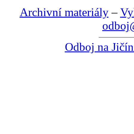
Archivní materiály
–
Vy
odboj@
Odboj na Jičí