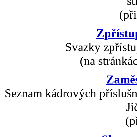
s
(př
Zpřístu
Svazky zpříst
(na stránká
Zaměs
Seznam kádrových příslušní
Ji
(p