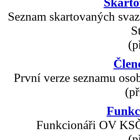
Skarto
Seznam skartovaných svaz
S
(p
Člen
První verze seznamu osob
(př
Funkc
Funkcionáři OV KSČ 
(p