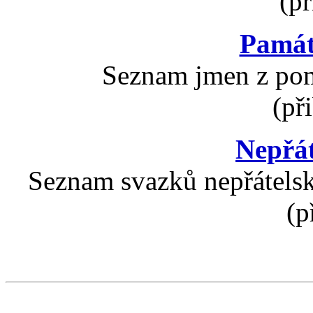
(př
Památ
Seznam jmen z pom
(př
Nepřát
Seznam svazků nepřátelsk
(p