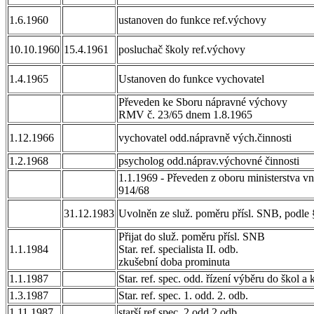
1.6.1960
ustanoven do funkce ref.výchovy
10.10.1960
15.4.1961
posluchač školy ref.výchovy
1.4.1965
Ustanoven do funkce vychovatel
Převeden ke Sboru nápravné výchovy
RMV č. 23/65 dnem 1.8.1965
1.12.1966
vychovatel odd.nápravně vých.činnosti
1.2.1968
psycholog odd.náprav.výchovné činnosti
1.1.1969 - Převeden z oboru ministerstva v
914/68
31.12.1983
Uvolněn ze služ. poměru přísl. SNB, podle §
Přijat do služ. poměru přísl. SNB
1.1.1984
Star. ref. specialista II. odb.
zkušební doba prominuta
1.1.1987
Star. ref. spec. odd. řízení výběru do škol a 
1.3.1987
Star. ref. spec. 1. odd. 2. odb.
1.11.1987
starší ref.spec. 2.odd.2.odb.