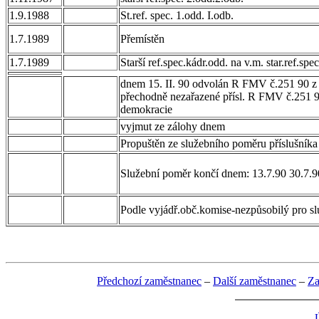
1.9.1988
St.ref. spec. 1.odd. I.odb.
1.7.1989
Přemístěn
1.7.1989
Starší ref.spec.kádr.odd. na v.m. star.ref.spe
dnem 15. II. 90 odvolán R FMV č.251 90 z 
přechodně nezařazené přísl. R FMV č.251 9
demokracie
vyjmut ze zálohy dnem
Propuštěn ze služebního poměru příslušníka
Služební poměr končí dnem: 13.7.90 30.7.9
Podle vyjádř.obč.komise-nezpůsobilý pro 
Předchozí zaměstnanec
–
Další zaměstnanec
–
Za