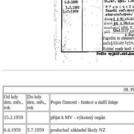
38. P
Od kdy
Do kdy
den, měs.,
den, měs.,
Popis činnosti - funkce a další údaje
rok
rok
15.2.1959
přijat k MV - výkonný orgán
6.4.1959
5.7.1959
posluchač základní školy NZ