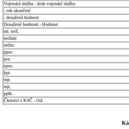
Vojenská služba - druh vojenské služby
- rok ukončení
- dosažená hodnost
Dosažené hodnosti - Hodnost
ml. serž.
seržant
stržm.
ppor.
por.
npor.
kpt.
mjr.
mjr.
pplk.
Členství v KSČ - Od:
Ká