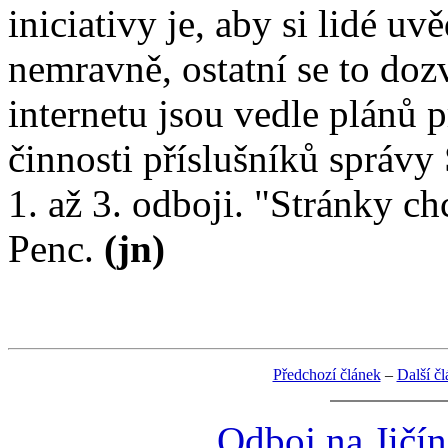
iniciativy je, aby si lidé u
nemravně, ostatní se to dozv
internetu jsou vedle plánů 
činnosti příslušníků správy
1. až 3. odboji. "Stránky c
Penc.
(jn)
Předchozí článek
–
Další č
Odboj na Jičí