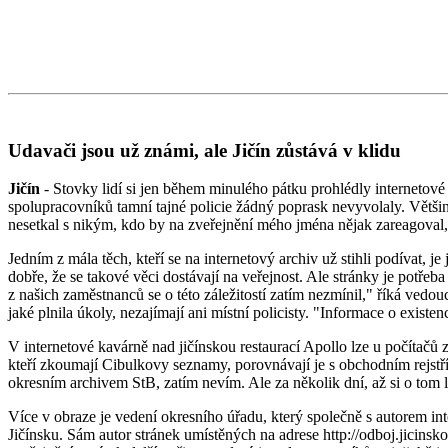
Udavači jsou už známi, ale Jičín zůstává v klidu
Jičín
- Stovky lidí si jen během minulého pátku prohlédly internetové
spolupracovníků tamní tajné policie žádný poprask nevyvolaly. Většina
nesetkal s nikým, kdo by na zveřejnění mého jména nějak zareagoval,"
Jedním z mála těch, kteří se na internetový archiv už stihli podívat,
dobře, že se takové věci dostávají na veřejnost. Ale stránky je potře
z našich zaměstnanců se o této záležitostí zatím nezmínil," říká vedo
jaké plnila úkoly, nezajímají ani místní policisty. "Informace o existe
V internetové kavárně nad jičínskou restaurací Apollo lze u počítačů 
kteří zkoumají Cibulkovy seznamy, porovnávají je s obchodním rejstř
okresním archivem StB, zatím nevím. Ale za několik dní, až si o tom l
Více v obraze je vedení okresního úřadu, který společně s autorem 
Jičínsku. Sám autor stránek umístěných na adrese http://odboj.jicinsk