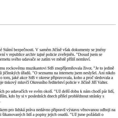
nské Státní bezpečnosti. V samém Jičíně však dokumenty se jmény
vní v republice archiv tajné policie zveřejněn. "Dosud jsem se
ernetu svého udavače se zatím ve městě příliš nemluví.
ivnímu rockovému muzikantovi StB znepříjemňovala život. "Je to jedině
ců jičínských úřadů. "O seznamu na internetu jsem neslyšel. Ani nikdo
 o tom, jaké akce StB v okrese připravovala, koho a proč sledovala a
 tiskový mluvčí Okresního ředitelství policie v Jičíně Jiří Valter.
cích po udavačích ve svém okolí. "Už delší dobu k nám chodí pár lidí,
ím, kdo by si v posledních dnech přišel prohlédnout stránky s
.
skem pro lidská práva nedávno připravil výstavu věnovanou odboji na
i šikanovaných lidí a popisy jejich osudů. "Už jsme požádali o