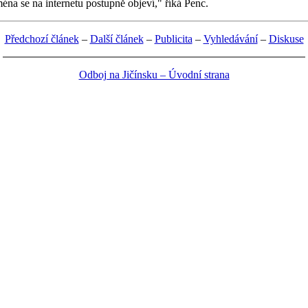
ména se na internetu postupně objeví," říká Penc.
Předchozí článek
–
Další článek
–
Publicita
–
Vyhledávání
–
Diskuse
Odboj na Jičínsku – Úvodní strana