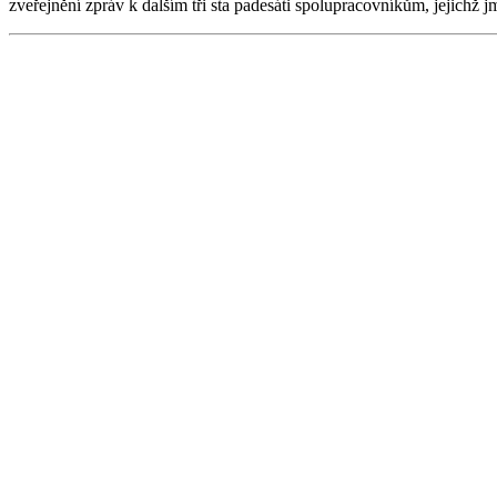
zveřejnění zpráv k dalším tři sta padesáti spolupracovníkům, jejichž j