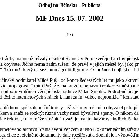
Odboj na Jičínsku – Publicita
MF Dnes 15. 07. 2002
Text:
 stránky, na nichž bývalý disident Stanislav Penc zveřejnil archiv jičí
 obyvatel Jičína nemá zatím tušení, že právě v jejich městě byl jako pr
 říká muž, který na seznamu agentů figuruje. O možnosti najít si na int
 je jičínský podnikatel Miloš Puš - od konce šedesátých let mu jako akt
ba víc propagovat," míní Puš. Že má pravdu, potvrzují reakce zaměstnan
ucí odboru vnitřních věcí jičínské radnice Milan Smolík. Podrobné údaje
nci těchto internetových stránek k nám zatím vůbec nepronikla," konstatuje
zahlédnout spíš zahraniční turisty než zástupy místních obyvatel pátrají
íkem a snaží se rozkrýt různé vazby mezi bývalými agenty. O nikom dalš
idé řeknou, se to může změnit," uvažuje majitel kavárny Jindřich Patka
internetového archivu Stanislavem Pencem a jeho Dokumentačním středi
o.cz chce zveřejněné dokumenty dále rozšiřovat a doplnit je i výpověďm