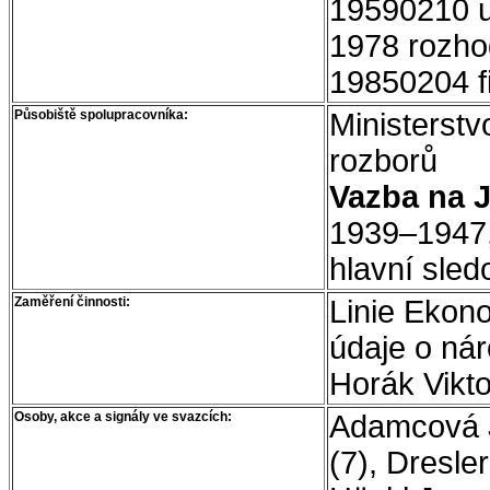
19590210 u
1978 rozho
19850204 f
Působiště spolupracovníka:
Ministerstv
rozborů
Vazba na J
1939–1947,
hlavní sle
Zaměření činnosti:
Linie Ekono
údaje o ná
Horák Vikto
Osoby, akce a signály ve svazcích:
Adamcová Ju
(7), Dresler