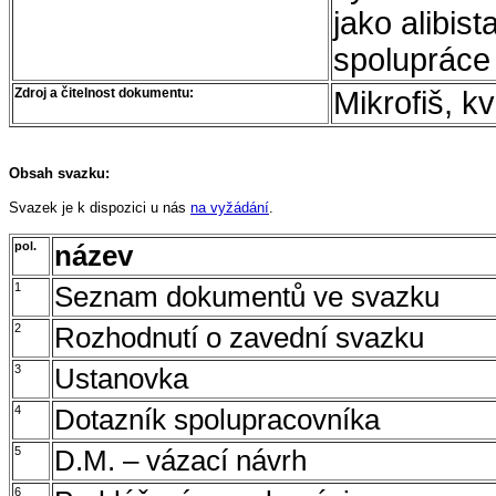
jako alibis
spolupráce
Zdroj a čitelnost dokumentu:
Mikrofiš, k
Obsah svazku:
Svazek je k dispozici u nás
na vyžádání
.
pol.
název
1
Seznam dokumentů ve svazku
2
Rozhodnutí o zavední svazku
3
Ustanovka
4
Dotazník spolupracovníka
5
D.M. – vázací návrh
6