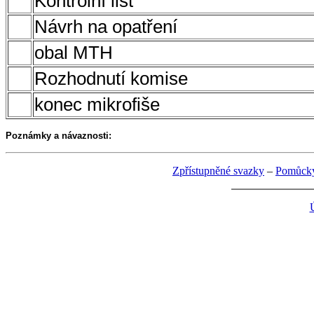
Kontrolní list
Návrh na opatření
obal MTH
Rozhodnutí komise
konec mikrofiše
Poznámky a návaznosti:
Zpřístupněné svazky
–
Pomůcky