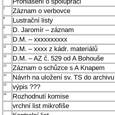
Prohlášení o spolupráci
7
Záznam o verbovce
8
Lustrační listy
9
D. Jaromír – záznam
10
D.M. – xxxxxxxxxx
11
D.M. – xxxx z kádr. materiálů
12
D.M. – AZ č. 529 od A Bohouše
13
Záznam o schůzce s A Knapem
14
Návrh na uložení sv. TS do archivu
15
výpis ???
16
Rozhodnutí komise
vrchní list mikrofiše