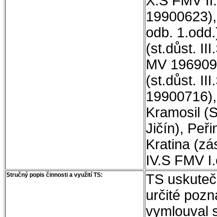
X.S FMV II
19900623),
odb. 1.odd.
(st.důst. 
MV 1969092
(st.důst. I
19900716), 
Kramosil (
Jičín), Peř
Kratina (zá
IV.S FMV I.
Stručný popis činnosti a využití TS:
TS uskuteč
určité pozn
vymlouval 