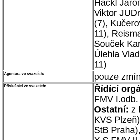
Häckl Jarom
Viktor JUDr
(7), Kučero
11), Reisma
Souček Karel
Úlehla Vlad
11)
Agentura ve svazcích:
pouze zmín
Příslušníci ve svazcích:
Řídící org
FMV I.odb.
Ostatní:
z 
KVS Plzeň)
StB Praha),