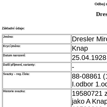
Odboj n
Dres
Základní údaje:
Jméno:
Dresler Mir
Krycí jméno:
Knap
Datum narození:
25.04.1928
Další příjmení, varianty:
-
Svazky – reg. čísla:
88-08861 
I.odbor 1.o
Historie svazku:
19580721 z
jako A Kna