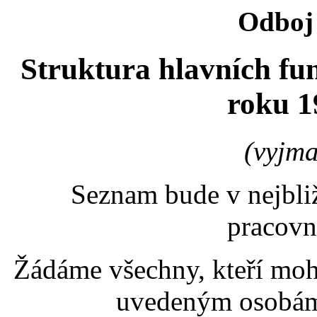
Odboj 
Struktura hlavních f
roku 1
(vyjma
Seznam bude v nejbliž
pracov
Žádáme všechny, kteří moh
uvedeným osobám,