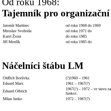
Od roku 1968:
Tajemník pro organizační 
Jaromír Martinec
od roku 1968 do 1969
Miroslav Svoboda
od roku 1971 do
Karel Žrout
do roku 1985
Jiří Menšík
od roku 1985 do
Náčelníci štábu LM
Oldřich Borůvka
(?)1960 – 1961
Eduard Marx
1961 – 1967(?)
1967(?) – 1972 – ve stavu z
Eduard Olbrich
funkce.
Milan Janko
1972 – 1987(?)